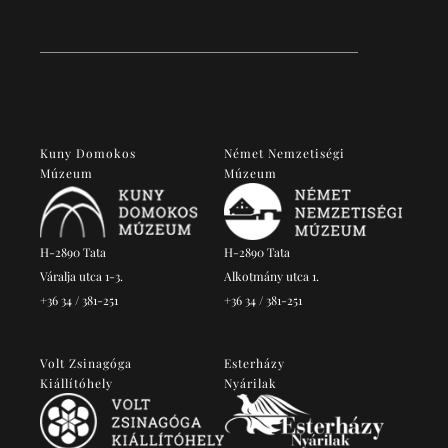
Kuny Domokos
Német Nemzetiségi
Múzeum
Múzeum
H-2890 Tata
H-2890 Tata
Váralja utca 1-3.
Alkotmány utca 1.
+36 34 / 381-251
+36 34 / 381-251
Volt Zsinagóga
Esterházy
Kiállítóhely
Nyárilak