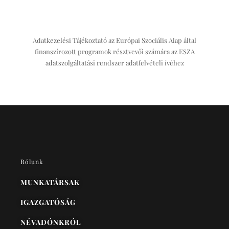
Adatkezelési Tájékoztató az Európai Szociális Alap által
finanszírozott programok résztvevői számára az ESZA
adatszolgáltatási rendszer adatfelvételi ívéhez
Rólunk
MUNKATÁRSAK
IGAZGATÓSÁG
NÉVADÓNKRÓL