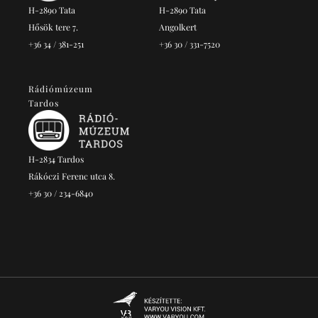
H-2890 Tata
H-2890 Tata
Hősök tere 7.
Angolkert
+36 34 / 381-251
+36 30 / 331-7520
Rádiómúzeum
Tardos
H-2834 Tardos
Rákóczi Ferenc utca 8.
+36 30 / 234-6840