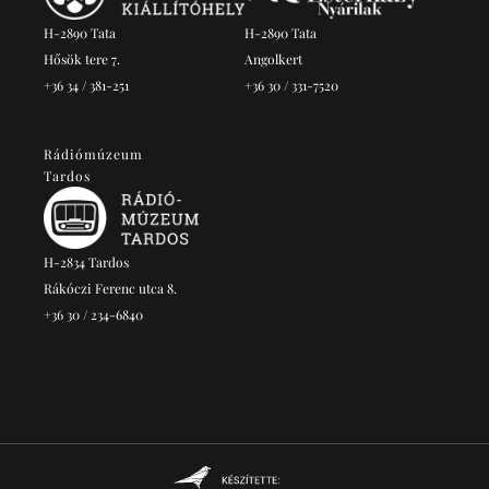
H-2890 Tata
H-2890 Tata
Hősök tere 7.
Angolkert
+36 34 / 381-251
+36 30 / 331-7520
Rádiómúzeum
Tardos
H-2834 Tardos
Rákóczi Ferenc utca 8.
+36 30 / 234-6840