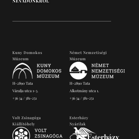
NÉVADÓNKRÓL
Kuny Domokos
Német Nemzetiségi
Múzeum
Múzeum
H-2890 Tata
H-2890 Tata
Váralja utca 1-3.
Alkotmány utca 1.
+36 34 / 381-251
+36 34 / 381-251
Volt Zsinagóga
Esterházy
Kiállítóhely
Nyárilak