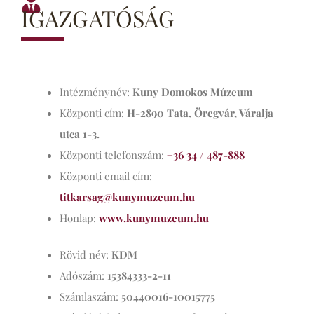
IGAZGATÓSÁG
Intézménynév:
Kuny Domokos Múzeum
Központi cím:
H-2890 Tata, Öregvár, Váralja
utca 1-3.
Központi telefonszám:
+36 34 / 487-888
Központi email cím:
titkarsag@kunymuzeum.hu
Honlap:
www.kunymuzeum.hu
Rövid név:
KDM
Adószám:
15384333-2-11
Számlaszám:
50440016-10015775