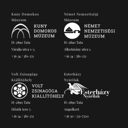
Kuny Domokos
Német Nemzetiségi
Múzeum
Múzeum
H-2890 Tata
H-2890 Tata
Váralja utca 1-3.
Alkotmány utca 1.
+36 34 / 381-251
+36 34 / 381-251
Volt Zsinagóga
Esterházy
Kiállítóhely
Nyárilak
H-2890 Tata
H-2890 Tata
Hősök tere 7.
Angolkert
+36 34 / 381-251
+36 30 / 331-7520