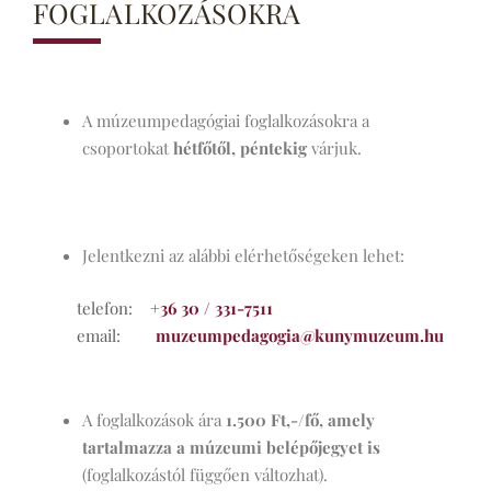
FOGLALKOZÁSOKRA
A múzeumpedagógiai foglalkozásokra a
csoportokat
hétfőtől, péntekig
várjuk.
Jelentkezni az alábbi elérhetőségeken lehet:
telefon:
+36 30 / 331-7511
email:
muzeumpedagogia@kunymuzeum.hu
A foglalkozások ára
1.500 Ft,-/fő, amely
tartalmazza a múzeumi belépőjegyet is
(foglalkozástól függően változhat).