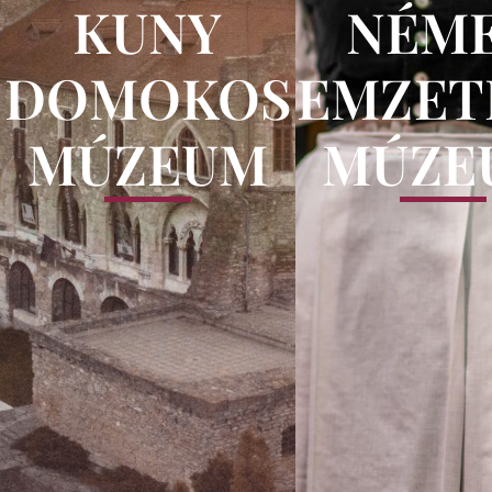
KUNY
NÉM
DOMOKOS
NEMZET
MÚZEUM
MÚZE