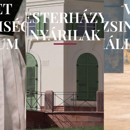
ET
ESTERHÁZY
ISÉGI
ZSI
NYÁRILAK
UM
KIÁL