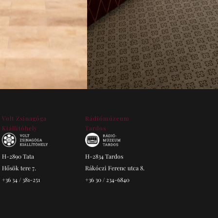
Volt Zsinagóga
Rádiómúzeum
Kiállítóhely
Tardos
H-2890 Tata
H-2834 Tardos
Hősök tere 7.
Rákóczi Ferenc utca 8.
+36 34 / 381-251
+36 30 / 234-6840