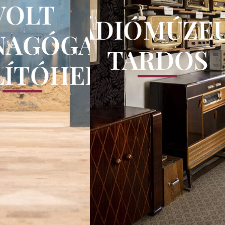
VOLT
RÁDIÓMÚZE
NAGÓGA
TARDOS
LÍTÓHELY