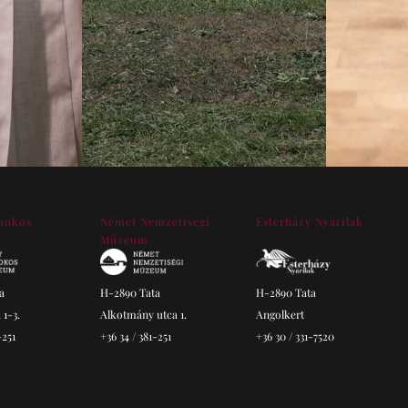
mokos
Német Nemzetiségi
Esterházy Nyárilak
Múzeum
a
H-2890 Tata
H-2890 Tata
 1-3.
Alkotmány utca 1.
Angolkert
-251
+36 34 / 381-251
+36 30 / 331-7520