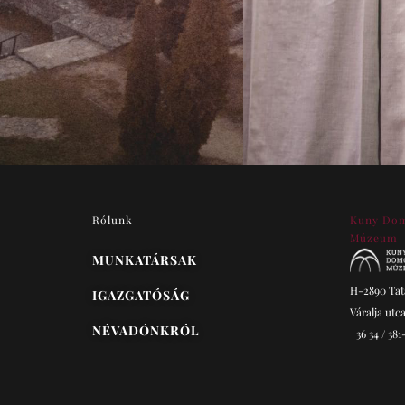
Rólunk
Kuny Do
Múzeum
MUNKATÁRSAK
H-2890 Tat
IGAZGATÓSÁG
Váralja utca
NÉVADÓNKRÓL
+36 34 / 381