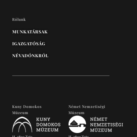
Rólunk
MUNKATÁRSAK
IGAZGATÓSÁG
NÉVADÓNKRÓL
Kuny Domokos
Német Nemzetiségi
Múzeum
Múzeum
H-2890 Tata
H-2890 Tata