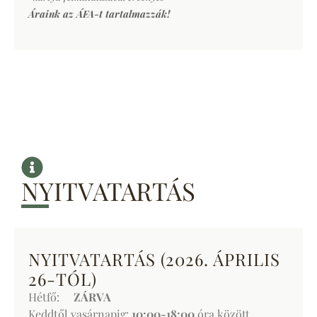
Áraink az ÁFA-t tartalmazzák!
NYITVATARTÁS
NYITVATARTÁS (2026. ÁPRILIS
26-TÓL)
Hétfő:
ZÁRVA
Keddtől vasárnapig:
10:00-18:00
óra között.