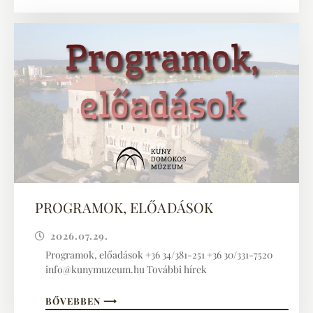
PROGRAMOK, ELŐADÁSOK
2026.07.29.
Programok, előadások +36 34/381-251 +36 30/331-7520
info@kunymuzeum.hu További hírek
BŐVEBBEN ⟶