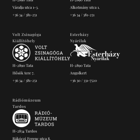
Váralja utca 1-3.
Alkotmány utca 1.
+36 34 / 381-251
+36 34 / 381-251
Volt Zsinagóga
Esterházy
Kiállítóhely
Nyárilak
H-2890 Tata
H-2890 Tata
Hősök tere 7.
Angolkert
+36 34 / 381-251
+36 30 / 331-7520
Rádiómúzeum
Tardos
H-2834 Tardos
Rákóczi Ferenc utca 8.