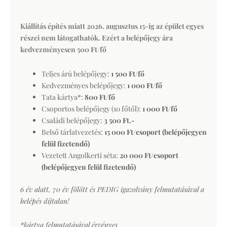
Kiállítás építés miatt 2026. augusztus 15-ig az épület egyes
részei nem látogathatók. Ezért a belépőjegy ára
kedvezményesen 500 Ft/fő
Teljes árú belépőjegy:
1 500 Ft/fő
Kedvezményes belépőjegy:
1 000 Ft/fő
Tata kártya*:
800 Ft/fő
Csoportos belépőjegy (10 főtől):
1 000 Ft/fő
Családi belépőjegy:
3 500 Ft.-
Belső tárlatvezetés:
15 000 Ft/csoport (belépőjegyen
felül fizetendő)
Vezetett Angolkerti séta:
20 000 Ft/csoport
(belépőjegyen felül fizetendő)
6 év alatt, 70 év fölött és PEDIG igazolvány felmutatásával a
belépés díjtalan!
*kártya felmutatásával érvényes