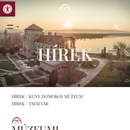
Eszköztár megnyitása
Skip
to
content
HÍREK
HÍREK / KUNY DOMOKOS MÚZEUM
HÍREK / TATAI VÁR
MÚZEUMI