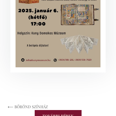
⟵ BŐRÖND SZÍNHÁZ
TOVÁBBI HÍREK