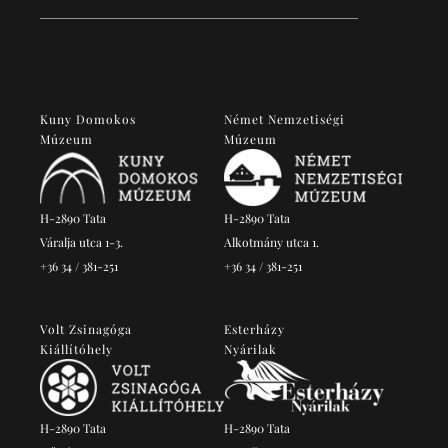
Kuny Domokos
Német Nemzetiségi
Múzeum
Múzeum
H-2890 Tata
H-2890 Tata
Váralja utca 1-3.
Alkotmány utca 1.
+36 34 / 381-251
+36 34 / 381-251
Volt Zsinagóga
Esterházy
Kiállítóhely
Nyárilak
H-2890 Tata
H-2890 Tata