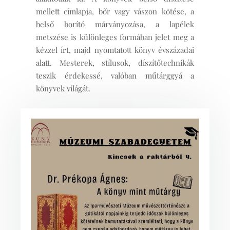
mellett címlapja, bőr vagy vászon kötése, a
belső borító márványozása, a lapélek
metszése is különleges formában jelet meg a
kézzel írt, majd nyomtatott könyv évszázadai
alatt. Mesterek, stílusok, díszítőtechnikák
teszik érdekessé, valóban műtárggyá a
könyvek világát.