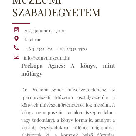
SZABADEGYETEM
2025. január 6. 17:00
Tatai vár
+36 34/381-251, +36 30/331-7520
info@kunymuzeum.hu
Prékopa Ágnes: A könyv, mint
műtárgy
Dr. Prékopa Ágnes művészettörténész, az
Iparművészeti Múzeum osztályvezetője a
könyvek művészettörténetéről fog mesélni. A
könyv nem pusztán tartalom (szépirodalom
vagy tudomány), a könyv forma is, amelyet a
korábbi évszázadokban különös műgonddal
alakítottak ki. A könyvek belső díszítése