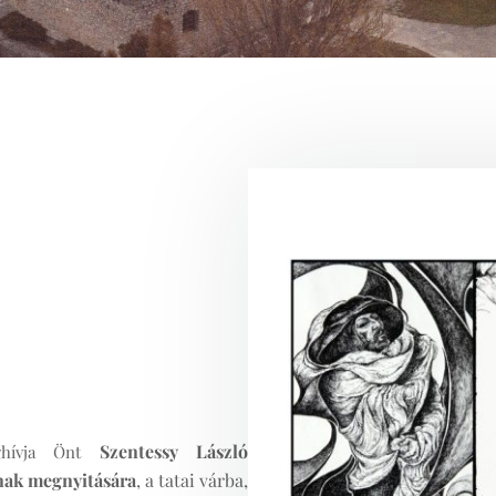
Szentessy László
ghívja Önt
nak megnyitására
, a tatai várba,