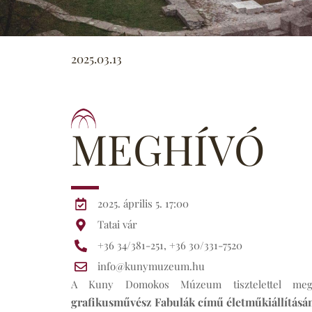
2025.03.13
MEGHÍVÓ
2025. április 5. 17:00
Tatai vár
+36 34/381-251, +36 30/331-7520
info@kunymuzeum.hu
A Kuny Domokos Múzeum tisztelettel me
grafikusművész Fabulák című életműkiállításá