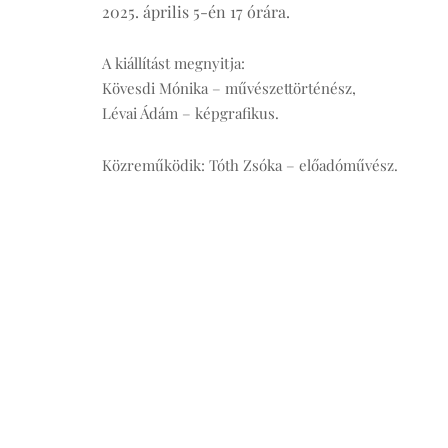
2025. április 5-én 17 órára.
A kiállítást megnyitja:
Kövesdi Mónika – művészettörténész,
Lévai Ádám – képgrafikus.
Közreműködik: Tóth Zsóka – előadóművész.