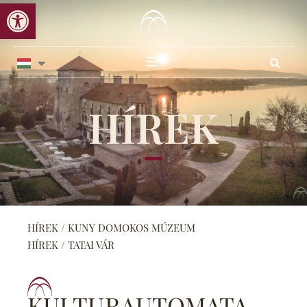
Eszköztár megnyitása
Skip
to
content
HÍREK
HÍREK / KUNY DOMOKOS MÚZEUM
HÍREK / TATAI VÁR
KULTURAUTOMATA