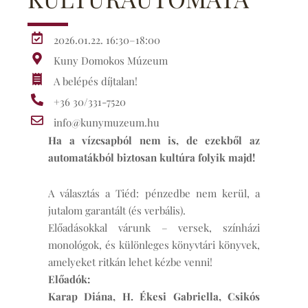
2026.01.22. 16:30–18:00
Kuny Domokos Múzeum
A belépés díjtalan!
+36 30/331-7520
info@kunymuzeum.hu
Ha a vízcsapból nem is, de ezekből az
automatákból biztosan kultúra folyik majd!
A választás a Tiéd: pénzedbe nem kerül, a
jutalom garantált (és verbális).
Előadásokkal várunk – versek, színházi
monológok, és különleges könyvtári könyvek,
amelyeket ritkán lehet kézbe venni!
Előadók:
Karap Diána, H. Ékesi Gabriella, Csikós