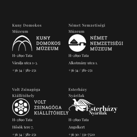
Kuny Domokos
Német Nemzetiségi
Múzeum
Múzeum
H-2890 Tata
H-2890 Tata
Váralja utca 1-3.
Alkotmány utca 1.
+36 34 / 381-251
+36 34 / 381-251
Volt Zsinagóga
Esterházy
Kiállítóhely
Nyárilak
H-2890 Tata
H-2890 Tata
Hősök tere 7.
Angolkert
+36 34 / 381-251
+36 30 / 331-7520