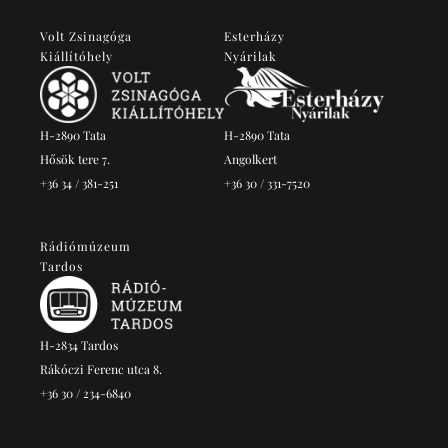
Volt Zsinagóga
Esterházy
Kiállítóhely
Nyárilak
H-2890 Tata
H-2890 Tata
Hősök tere 7.
Angolkert
+36 34 / 381-251
+36 30 / 331-7520
Rádiómúzeum
Tardos
H-2834 Tardos
Rákóczi Ferenc utca 8.
+36 30 / 234-6840