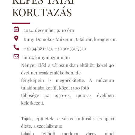
KORUTAZÁS
2024. december 9. 10 óra
Kuny Domokos Múzeum, tatai vár, lovagterem
+36 34/381-251, +36 30/331-7520
info@kunymuzeum.hu
Nényei Előd a városunkban eltöltött közel 40
évet nemcsak emlékeiben, de
fényképein is megörökítette. A múzeum
tulajdonába került közel 1500 fotó
többsége az 1950-es, 1960-as években
keletkezett.
Tájak, épületek, a város kulturális és ipari
élete, a szocializmus
talaján fejlődő modern város mind