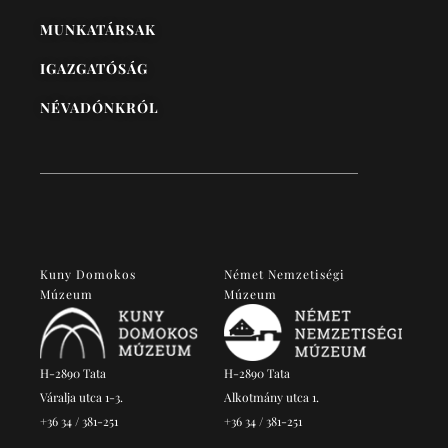
MUNKATÁRSAK
IGAZGATÓSÁG
NÉVADÓNKRÓL
Kuny Domokos
Német Nemzetiségi
Múzeum
Múzeum
H-2890 Tata
H-2890 Tata
Váralja utca 1-3.
Alkotmány utca 1.
+36 34 / 381-251
+36 34 / 381-251