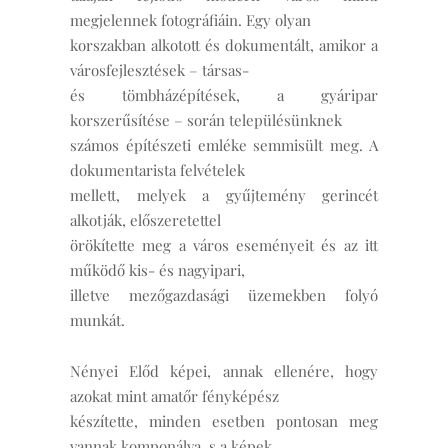
megjelennek fotográfiáin. Egy olyan
korszakban alkotott és dokumentált, amikor a
városfejlesztések – társas-
és tömbházépítések, a gyáripar
korszerűsítése – során településünknek
számos építészeti emléke semmisült meg. A
dokumentarista felvételek
mellett, melyek a gyűjtemény gerincét
alkotják, előszeretettel
örökítette meg a város eseményeit és az itt
működő kis- és nagyipari,
illetve mezőgazdasági üzemekben folyó
munkát.
Nényei Előd képei, annak ellenére, hogy
azokat mint amatőr fényképész
készítette, minden esetben pontosan meg
vannak komponálva, s a képek