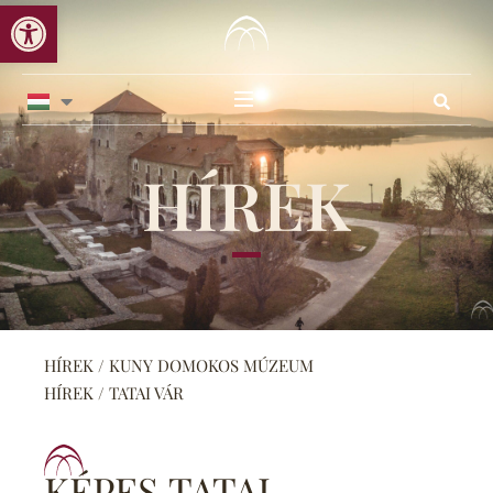
Eszköztár megnyitása
Skip
to
content
HÍREK
HÍREK / KUNY DOMOKOS MÚZEUM
HÍREK / TATAI VÁR
KÉPES TATAI