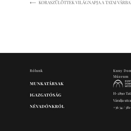
⟵ KORASZÜLÖTTEK VILÁGNAPJA A TATAI VÁRBA
Rólunk
Kuny Do
Múzeum
MUNKATÁRSAK
H-2890 Tat
IGAZGATÓSÁG
Váralja utca
NÉVADÓNKRÓL
+36 34 / 381