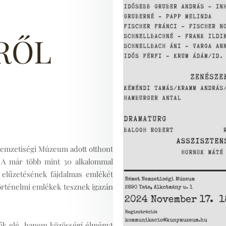
RŐL
Nemzetiségi Múzeum adott otthont
 A már több mint 30 alkalommal
k elűzetésének fájdalmas emlékét
örténelmi emlékek tesznek igazán
zők elé, hanem közösségi élményt