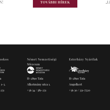
N!
„L
TOVÁBBI HÍREK
mokos
Német Nemzetiségi
Esterházy Nyárilak
Múzeum
a
H-2890 Tata
H-2890 Tata
 1-3.
Alkotmány utca 1.
Angolkert
-251
+36 34 / 381-251
+36 30 / 331-7520