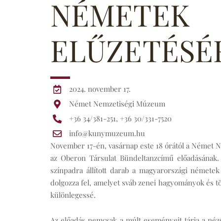
NÉMETEK
ELŰZETÉSÉ
2024. november 17.
Német Nemzetiségi Múzeum
+36 34/381-251, +36 30/331-7520
info@kunymuzeum.hu
November 17-én, vasárnap este 18 órától a Német 
az Oberon Társulat Bündeltanzcímű előadásának.
színpadra állított darab a magyarországi némete
dolgozza fel, amelyet sváb zenei hagyományok és t
különlegessé.
Az előadás nemcsak a múlt eseményeit tárja a né