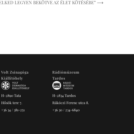
ELKED LEGYEN BEKÖTVE AZ ÉLET KÖTÉSÉBE” ⟶
Volt Zsinagóga
Rádiómúzeum
Kiállítóhely
Tardos
H-2890 Tata
H-2834 Tardos
Hősök tere 7.
Rákóczi Ferenc utca 8.
+36 34 / 381-251
+36 30 / 234-6840