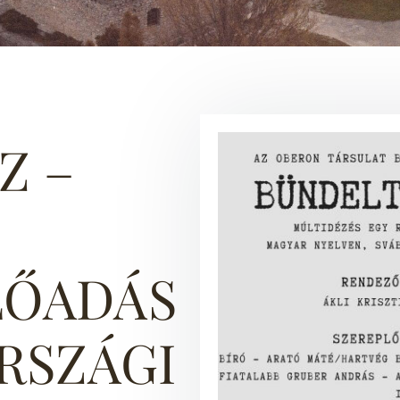
Z –
LŐADÁS
RSZÁGI