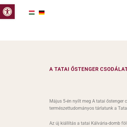
Skip
Eszköztár megnyitása
to
content
AKTUÁLIS
MÚZEUM
KUTATÁS
A TATAI ŐSTENGER CSODÁLAT
Május 5-én nyílt meg A tatai őstenger 
természettudományos tárlatunk a Tata
Az új kiállítás a tatai Kálvária-domb fö