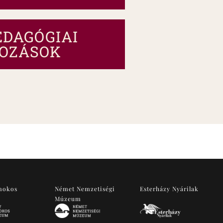
DAGÓGIAI
OZÁSOK
mokos
Német Nemzetiségi
Esterházy Nyárilak
Múzeum