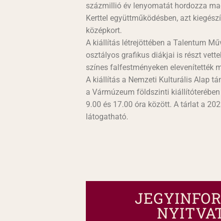
százmillió év lenyomatát hordozza mag
Kerttel együttműködésben, azt kiegészít
középkort.
A kiállítás létrejöttében a Talentum 
osztályos grafikus diákjai is részt vette
színes falfestményeken elevenítették 
A kiállítás a Nemzeti Kulturális Alap t
a Vármúzeum földszinti kiállítóterébe
9.00 és 17.00 óra között. A tárlat a 20
látogatható.
JEGYINFOR
NYITVA