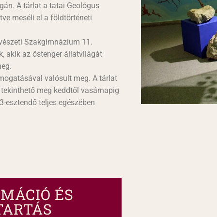
án. A tárlat a tatai Geológus
ve meséli el a földtörténeti
Művészeti Szakgimnázium 11.
k, akik az őstenger állatvilágát
meg.
ámogatásával valósult meg. A tárlat
n tekinthető meg keddtől vasárnapig
23-esztendő teljes egészében
MÁCIÓ ÉS
TARTÁS