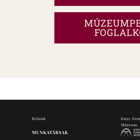
MÚZEUMPE
FOGLALK
Rólunk
Kuny Do
Múzeum
MUNKATÁRSAK