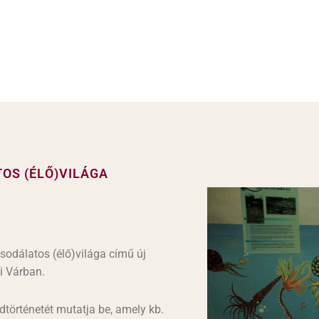
GYŰJTEMÉNYTÁR
MÚZEUMPEDAGÓGIA
OS (ÉLŐ)VILÁGA
csodálatos (élő)világa című új
i Várban.
ldtörténetét mutatja be, amely kb.