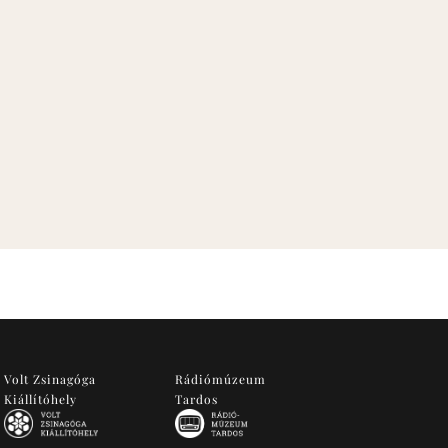
Volt Zsinagóga
Rádiómúzeum
Kiállítóhely
Tardos