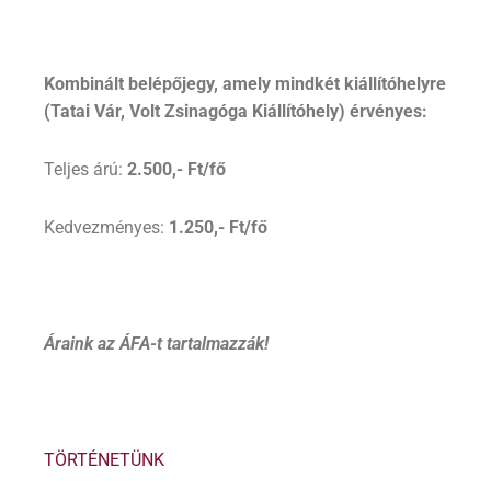
Kombinált belépőjegy, amely mindkét kiállítóhelyre
(Tatai Vár, Volt Zsinagóga Kiállítóhely) érvényes:
Teljes árú:
2.500,- Ft/f
ő
Kedvezményes:
1.250,- Ft/f
ő
Áraink az ÁFA-t tartalmazzák!
TÖRTÉNETÜNK