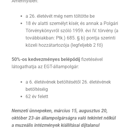
Amennyiben:
a 26. életévét még nem töltötte be
18 év alatti személyt kísér, és annak a Polgári
Törvénykönyvről szóló 1959. évi IV. törvény (a
továbbiakban: Ptk.) 685. § b) pontja szerinti
közeli hozzátartozója (legfeljebb 2 fő)
50%-os kedvezményes belépődíj
fizetésével
látogathatja az EGT-állampolgár:
a 6. életévének betöltésétől 26. életévének
betöltéséig
62 év felett
Nemzeti ünnepeken, március 15, augusztus 20,
október 23-án állampolgárságra való tekintet nélkül
a muzeális intézmények kiállításai díjtalanul