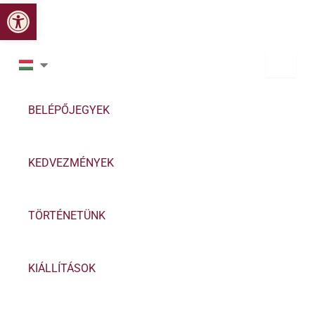
Eszköztár megnyitása
Skip
to
content
BELÉPŐJEGYEK
KEDVEZMÉNYEK
TÖRTÉNETÜNK
KIÁLLÍTÁSOK