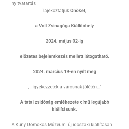
nyitvatartás
Tájékoztatjuk
Önöket,
a Volt Zsinagóga Kiállítóhely
2024. május 02-ig
előzetes bejelentkezés mellett látogatható.
2024
. március 19-én nyílt meg
„…igyekezzetek a városnak jólétén…”
A tatai zsidóság emlékezete című legújabb
kiállításunk.
A Kuny Domokos Múzeum új időszaki kiállításán