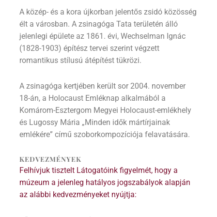
A közép- és a kora újkorban jelentős zsidó közösség
élt a városban. A zsinagóga Tata területén álló
jelenlegi épülete az 1861. évi, Wechselman Ignác
(1828-1903) építész tervei szerint végzett
romantikus stílusú átépítést tükrözi.
A zsinagóga kertjében került sor 2004. november
18-án, a Holocaust Emléknap alkalmából a
Komárom-Esztergom Megyei Holocaust-emlékhely
és Lugossy Mária „Minden idők mártírjainak
emlékére” című szoborkompozíciója felavatására.
KEDVEZMÉNYEK
Felhívjuk tisztelt Látogatóink figyelmét, hogy a
múzeum a jelenleg hatályos jogszabályok alapján
az alábbi kedvezményeket nyújtja: