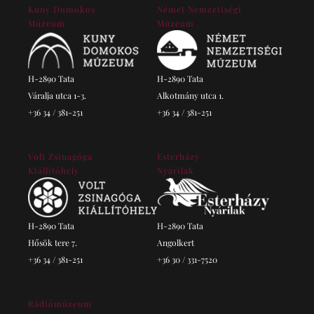
Kuny Domokos
Német Nemzetiségi
Múzeum
Múzeum
H-2890 Tata
H-2890 Tata
Váralja utca 1-3.
Alkotmány utca 1.
+36 34 / 381-251
+36 34 / 381-251
Volt Zsinagóga
Esterházy
Kiállítóhely
Nyárilak
H-2890 Tata
H-2890 Tata
Hősök tere 7.
Angolkert
+36 34 / 381-251
+36 30 / 331-7520
Rádiómúzeum