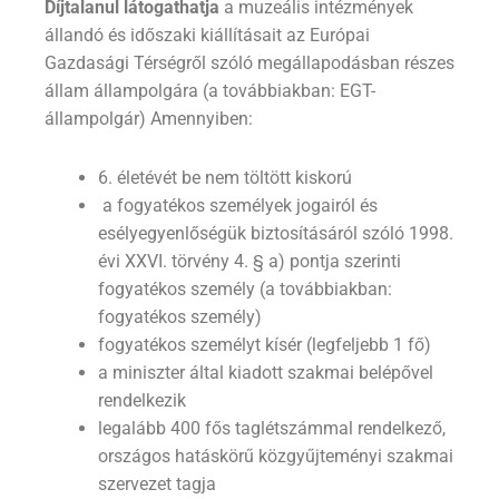
Díjtalanul látogathatja
a muzeális intézmények
állandó és időszaki kiállításait az Európai
Gazdasági Térségről szóló megállapodásban részes
állam állampolgára (a továbbiakban: EGT-
állampolgár) Amennyiben:
6. életévét be nem töltött kiskorú
a fogyatékos személyek jogairól és
esélyegyenlőségük biztosításáról szóló 1998.
évi XXVI. törvény 4. § a) pontja szerinti
fogyatékos személy (a továbbiakban:
fogyatékos személy)
fogyatékos személyt kísér (legfeljebb 1 fő)
a miniszter által kiadott szakmai belépővel
rendelkezik
legalább 400 fős taglétszámmal rendelkező,
országos hatáskörű közgyűjteményi szakmai
szervezet tagja