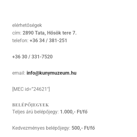
elérhetőségek
cím:
2890 Tata, Hősök tere 7.
telefon:
+36 34 / 381-251
+36 30 / 331-7520
email:
info@kunymuzeum.hu
[MEC id=”24621″]
BELÉPŐJEGYEK
Teljes árú belépőjegy:
1.000,- Ft/f
ő
Kedvezményes belépőjegy:
500,- Ft/f
ő