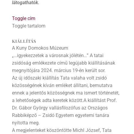
látogathatók.
Toggle cím
Toggle tartalom
KIÁLLÍTÁS
A Kuny Domokos Múzeum
„…igyekezzetek a városnak jólétén…” A tatai
zsidóság emlékezete című legújabb kiállításának
megnyitójára 2024. március 19-én került sor.
Az új időszaki kiállítás Tata valaha volt zsidó
közösségének kíván emléket állítani, bemutatva
ennek a jelentős közösségnek ma ismert történetét,
a lehetőségek adta keretek között.A kiállítást Prof.
Dr. Gábor György vallásfilozófus az Országos
Rabbiképző – Zsidó Egyetem egyetemi tanára
nyitotta meg.
A megjelenteket köszöntötte Michl József, Tata