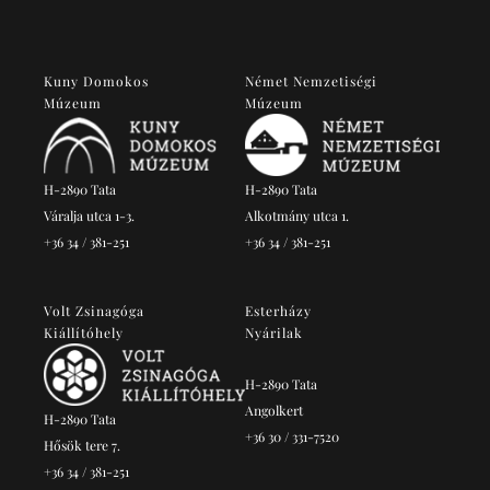
Kuny Domokos
Német Nemzetiségi
Múzeum
Múzeum
H-2890 Tata
H-2890 Tata
Váralja utca 1-3.
Alkotmány utca 1.
+36 34 / 381-251
+36 34 / 381-251
Volt Zsinagóga
Esterházy
Kiállítóhely
Nyárilak
H-2890 Tata
Angolkert
H-2890 Tata
+36 30 / 331-7520
Hősök tere 7.
+36 34 / 381-251