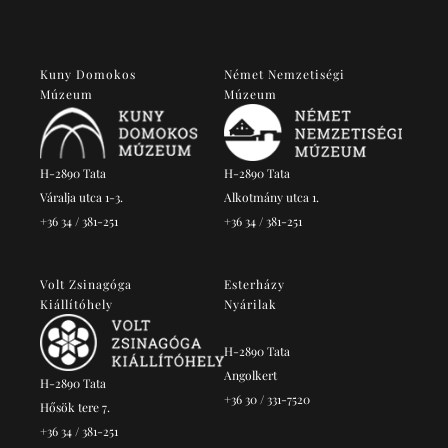
Kuny Domokos
Német Nemzetiségi
Múzeum
Múzeum
H-2890 Tata
H-2890 Tata
Váralja utca 1-3.
Alkotmány utca 1.
+36 34 / 381-251
+36 34 / 381-251
Volt Zsinagóga
Esterházy
Kiállítóhely
Nyárilak
H-2890 Tata
Angolkert
H-2890 Tata
+36 30 / 331-7520
Hősök tere 7.
+36 34 / 381-251