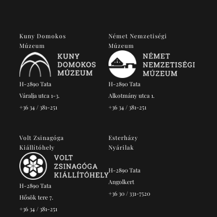
Kuny Domokos
Német Nemzetiségi
Múzeum
Múzeum
H-2890 Tata
H-2890 Tata
Váralja utca 1-3.
Alkotmány utca 1.
+36 34 / 381-251
+36 34 / 381-251
Volt Zsinagóga
Esterházy
Kiállítóhely
Nyárilak
H-2890 Tata
Angolkert
H-2890 Tata
+36 30 / 331-7520
Hősök tere 7.
+36 34 / 381-251