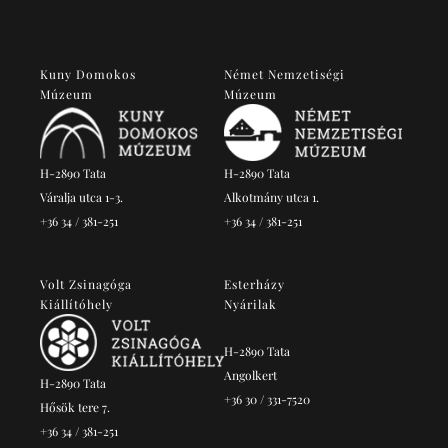
Kuny Domokos
Német Nemzetiségi
Múzeum
Múzeum
H-2890 Tata
H-2890 Tata
Váralja utca 1-3.
Alkotmány utca 1.
+36 34 / 381-251
+36 34 / 381-251
Volt Zsinagóga
Esterházy
Kiállítóhely
Nyárilak
H-2890 Tata
Angolkert
H-2890 Tata
+36 30 / 331-7520
Hősök tere 7.
+36 34 / 381-251