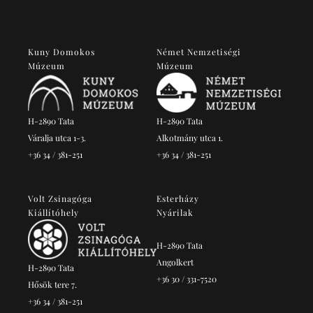
Kuny Domokos
Német Nemzetiségi
Múzeum
Múzeum
H-2890 Tata
H-2890 Tata
Váralja utca 1-3.
Alkotmány utca 1.
+36 34 / 381-251
+36 34 / 381-251
Volt Zsinagóga
Esterházy
Kiállítóhely
Nyárilak
H-2890 Tata
Angolkert
H-2890 Tata
+36 30 / 331-7520
Hősök tere 7.
+36 34 / 381-251