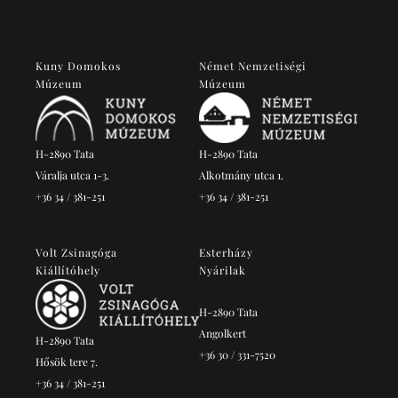
Kuny Domokos
Német Nemzetiségi
Múzeum
Múzeum
H-2890 Tata
H-2890 Tata
Váralja utca 1-3.
Alkotmány utca 1.
+36 34 / 381-251
+36 34 / 381-251
Volt Zsinagóga
Esterházy
Kiállítóhely
Nyárilak
H-2890 Tata
Angolkert
H-2890 Tata
+36 30 / 331-7520
Hősök tere 7.
+36 34 / 381-251