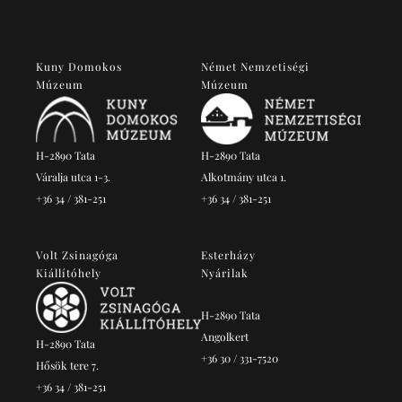
Kuny Domokos
Német Nemzetiségi
Múzeum
Múzeum
H-2890 Tata
H-2890 Tata
Váralja utca 1-3.
Alkotmány utca 1.
+36 34 / 381-251
+36 34 / 381-251
Volt Zsinagóga
Esterházy
Kiállítóhely
Nyárilak
H-2890 Tata
Angolkert
H-2890 Tata
+36 30 / 331-7520
Hősök tere 7.
+36 34 / 381-251