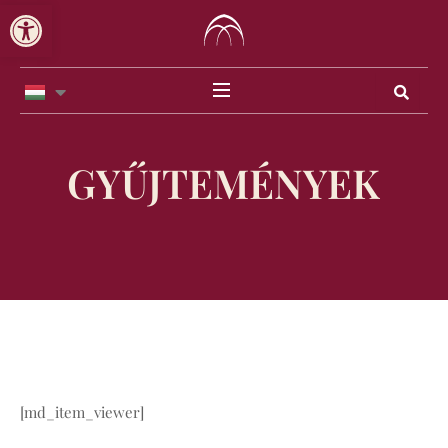
Eszköztár megnyitása
Skip
to
content
GYŰJTEMÉNYEK
[md_item_viewer]