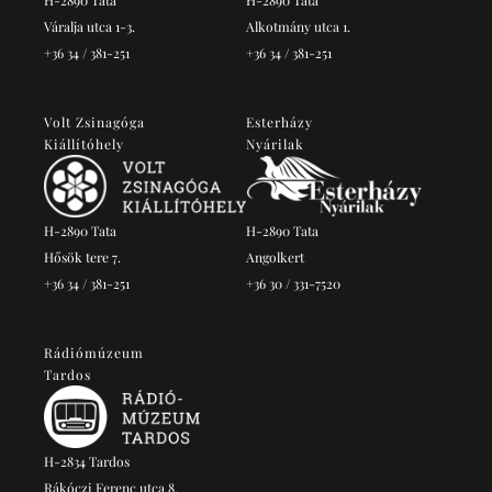
H-2890 Tata
H-2890 Tata
Váralja utca 1-3.
Alkotmány utca 1.
+36 34 / 381-251
+36 34 / 381-251
Volt Zsinagóga
Esterházy
Kiállítóhely
Nyárilak
H-2890 Tata
H-2890 Tata
Hősök tere 7.
Angolkert
+36 34 / 381-251
+36 30 / 331-7520
Rádiómúzeum
Tardos
H-2834 Tardos
Rákóczi Ferenc utca 8.