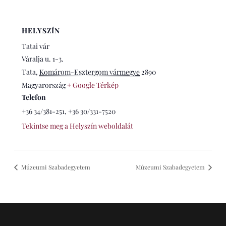
HELYSZÍN
Tatai vár
Váralja u. 1-3.
Tata
,
Komárom-Esztergom vármegye
2890
Magyarország
+ Google Térkép
Telefon
+36 34/381-251, +36 30/331-7520
Tekintse meg a Helyszín weboldalát
Múzeumi Szabadegyetem
Múzeumi Szabadegyetem