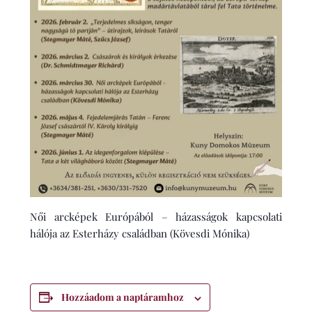
Női arcképek Európából – házasságok kapcsolati
hálója az Esterházy családban (Kövesdi Mónika)
Hozzáadom a naptáramhoz