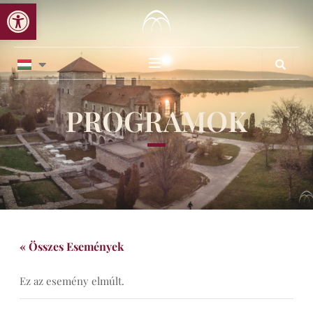
Eszköztár megnyitása
Skip
to
content
PROGRAMOK
« Összes Események
Ez az esemény elmúlt.