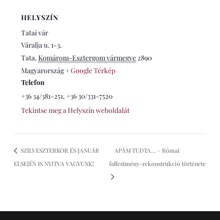
HELYSZÍN
Tatai vár
Váralja u. 1-3.
Tata
,
Komárom-Esztergom vármegye
2890
Magyarország
+ Google Térkép
Telefon
+36 34/381-251, +36 30/331-7520
Tekintse meg a Helyszín weboldalát
SZILVESZTERKOR ÉS JANUÁR
APÁM TUDTA… – Római
ELSEJÉN IS NYITVA VAGYUNK!
falfestmény-rekonstrukció története