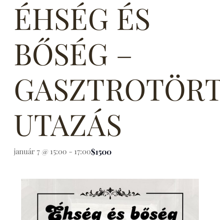
ÉHSÉG ÉS
BŐSÉG –
GASZTROTÖRT
UTAZÁS
$1500
január 7 @ 15:00
-
17:00