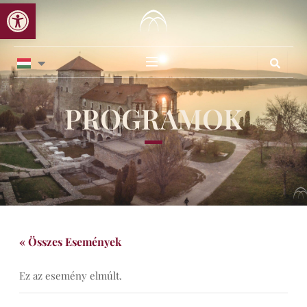
Eszköztár megnyitása
Skip
to
content
PROGRAMOK
« Összes Események
Ez az esemény elmúlt.