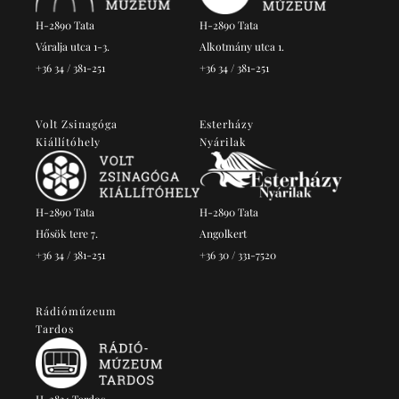
H-2890 Tata
H-2890 Tata
Váralja utca 1-3.
Alkotmány utca 1.
+36 34 / 381-251
+36 34 / 381-251
Volt Zsinagóga
Esterházy
Kiállítóhely
Nyárilak
H-2890 Tata
H-2890 Tata
Hősök tere 7.
Angolkert
+36 34 / 381-251
+36 30 / 331-7520
Rádiómúzeum
Tardos