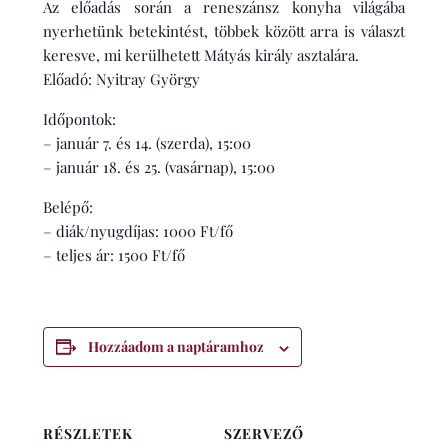
Az előadás során a reneszánsz konyha világába
nyerhetünk betekintést, többek között arra is választ
keresve, mi kerülhetett Mátyás király asztalára.
Előadó: Nyitray György
Időpontok:
– január 7. és 14. (szerda), 15:00
– január 18. és 25. (vasárnap), 15:00
Belépő:
– diák/nyugdíjas: 1000 Ft/fő
– teljes ár: 1500 Ft/fő
Hozzáadom a naptáramhoz
RÉSZLETEK
SZERVEZŐ