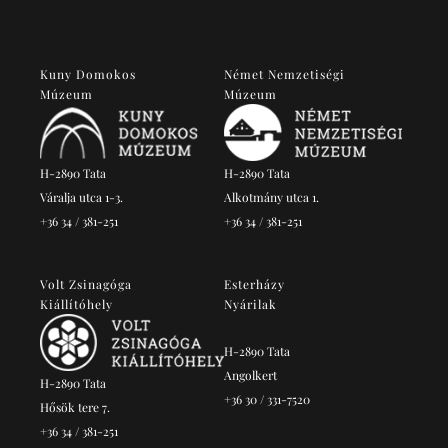
Kuny Domokos
Német Nemzetiségi
Múzeum
Múzeum
H-2890 Tata
H-2890 Tata
Váralja utca 1-3.
Alkotmány utca 1.
+36 34 / 381-251
+36 34 / 381-251
Volt Zsinagóga
Esterházy
Kiállítóhely
Nyárilak
H-2890 Tata
Angolkert
H-2890 Tata
+36 30 / 331-7520
Hősök tere 7.
+36 34 / 381-251