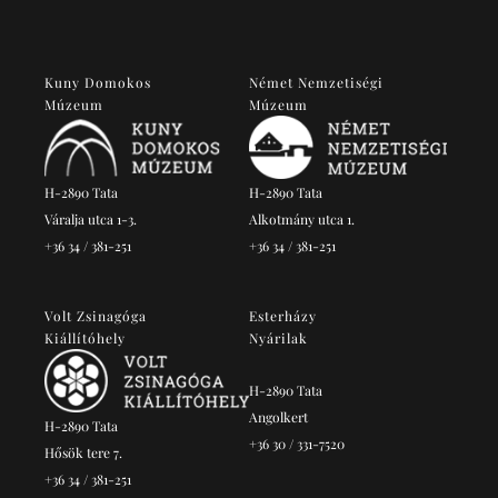
Kuny Domokos
Német Nemzetiségi
Múzeum
Múzeum
H-2890 Tata
H-2890 Tata
Váralja utca 1-3.
Alkotmány utca 1.
+36 34 / 381-251
+36 34 / 381-251
Volt Zsinagóga
Esterházy
Kiállítóhely
Nyárilak
H-2890 Tata
Angolkert
H-2890 Tata
+36 30 / 331-7520
Hősök tere 7.
+36 34 / 381-251